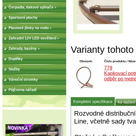
Čerpadla, tlakové spínače
»
Sportovní plochy
Plastové jímky na vodu
»
Zahradní 12V LED osvětlení
»
Varianty tohoto
Zahrady, bazény
»
Doplňky
Obrázek:
Číslo produktu / Náze
779
Služby
Kapkovací pot
odběr po metr
Vánoční stromky
Půjčovna nářadí
Kompletní specifikace
Ke stažení
Rozvodné distribuční
Line, včetně sady tv