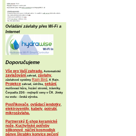
Ovládání závlahy přes Wi-Fi a
Internet
Doporučujeme
Vše pro Vaší zahradu.
Automatické
zavlažování
závlahy
zahrad,
,
Rain Bird
závlahové systémy
, K Rain.
Projekce
sekání
zahrad, údržba,
,
mulčovací kůra, řezání stromů, trávníky.
Čerpadla ZDS - nejlepší ceny v ČR. Jímky
na vodu - česká výroba.
Postřikovače
ovládací jendotky
,
,
elektroventily
kabely
potrubí
,
,
,
mikrozávlaha.
Partnerský E-shop keramické
nože, Kuchyňské potřeby
silikonové náčiní kosmodisk
pánve škrabky konvice pečení