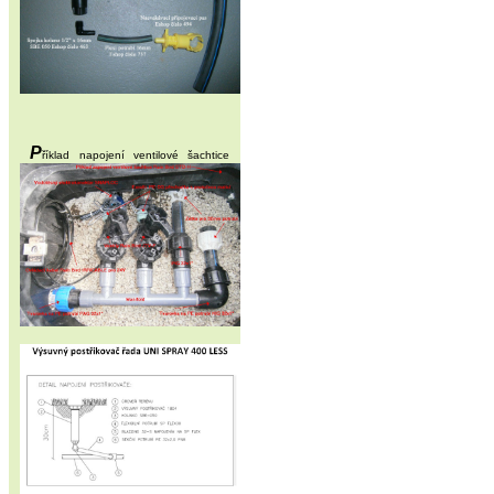
P
říklad napojení ventilové šachtice