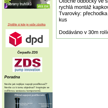
Otočné odbočky ve s
rychlá montáž kapko
Tvarovky: přechodka n
kus
Zjistěte si kde je vaše zásilka
Dodáváno v 30m rolí
Čerpadla ZDS
Poradna
Nevíte jak nejlépe napojit postřikovač?
Nevíte co k tomu objednat? Inspirujte se
ověřenou sestavou komponentů.