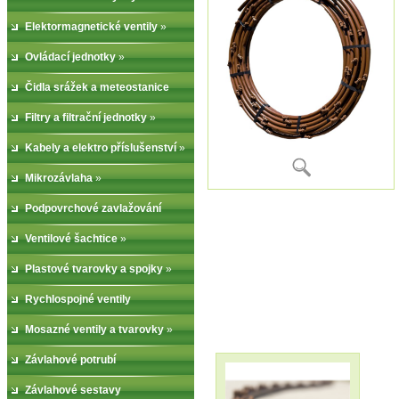
Elektormagnetické ventily
»
Ovládací jednotky
»
Čidla srážek a meteostanice
Filtry a filtrační jednotky
»
Kabely a elektro příslušenství
»
Mikrozávlaha
»
Podpovrchové zavlažování
Ventilové šachtice
»
Plastové tvarovky a spojky
»
Rychlospojné ventily
Mosazné ventily a tvarovky
»
Závlahové potrubí
Závlahové sestavy