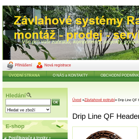
Přihlášení
Nová registrace
ÚVODNÍ STRANA
O NÁS a KONTAKTY
OBCHODNÍ PODMÍN
Hledání
»
»
Úvod
Závlahové potrubí
Drip Line QF
Drip Line QF Heade
E-shop
Postřikovače a trysky
»