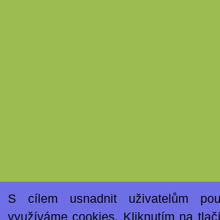
S cílem usnadnit uživatelům po
využíváme cookies. Kliknutím na tlač