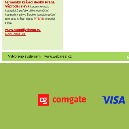
termosky krájecí desky Praha
výprodej sleva
keramické nože
kuchyňské potřeby silikonové náčiní
kosmodisk pánve škrabky konvice pečení
Praha
termosky krájecí desky
výprodej
sleva
www.autodilydomu.cz
NajduZboží.cz
Vytvořeno systémem
www.webareal.cz