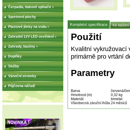
Čerpadla, tlakové spínače
»
Sportovní plochy
Kompletní specifikace
Ke stažení
Plastové jímky na vodu
»
Použití
Zahradní 12V LED osvětlení
»
Zahrady, bazény
»
Kvalitní vykružovací
primárně pro vrtání d
Doplňky
Služby
Parametry
Vánoční stromky
Půjčovna nářadí
Barva
červená/čer
Hmotnost (m)
0,32 kg
Materiál
bimetal
Všeobecná záruční lhůta
24 měsíců