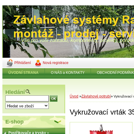
Přihlášení
Nová registrace
ÚVODNÍ STRANA
O NÁS a KONTAKTY
OBCHODNÍ PODMÍN
Hledání
»
»
Úvod
Závlahové potrubí
Vykružovací 
Vykružovací vrták 
E-shop
Postřikovače a trysky
»