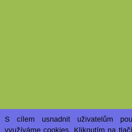
S cílem usnadnit uživatelům po
využíváme cookies. Kliknutím na tlač