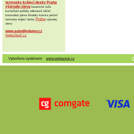
termosky krájecí desky Praha
výprodej sleva
keramické nože
kuchyňské potřeby silikonové náčiní
kosmodisk pánve škrabky konvice pečení
Praha
termosky krájecí desky
výprodej
sleva
www.autodilydomu.cz
NajduZboží.cz
Vytvořeno systémem
www.webareal.cz