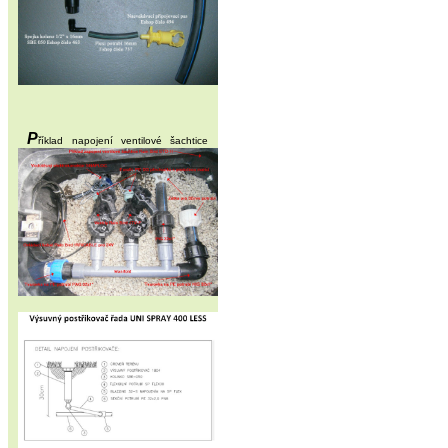
P
říklad napojení ventilové šachtice