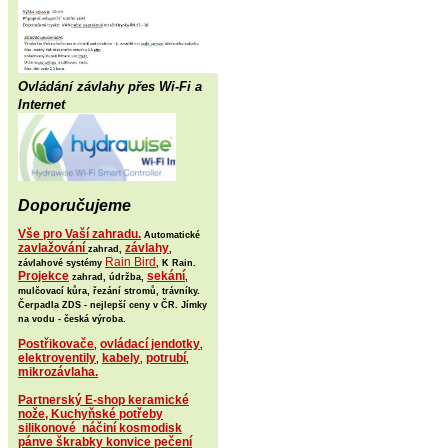
Ovládání závlahy přes Wi-Fi a
Internet
Doporučujeme
Vše pro Vaší zahradu.
Automatické
zavlažování
závlahy
zahrad,
,
Rain Bird
závlahové systémy
, K Rain.
Projekce
sekání
zahrad, údržba,
,
mulčovací kůra, řezání stromů, trávníky.
Čerpadla ZDS - nejlepší ceny v ČR. Jímky
na vodu - česká výroba.
Postřikovače
ovládací jendotky
,
,
elektroventily
kabely
potrubí
,
,
,
mikrozávlaha.
Partnerský E-shop keramické
nože, Kuchyňské potřeby
silikonové náčiní kosmodisk
pánve škrabky konvice pečení